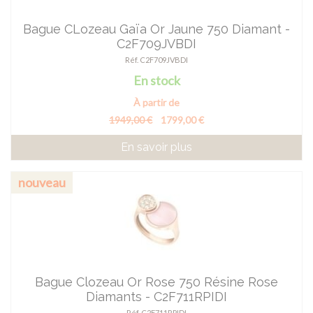
Bague CLozeau Gaïa Or Jaune 750 Diamant -
C2F709JVBDI
Réf. C2F709JVBDI
En stock
À partir de
1949,00 €
1799,00 €
En savoir plus
nouveau
Bague Clozeau Or Rose 750 Résine Rose
Diamants - C2F711RPIDI
Réf. C2F711RPIDI