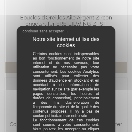
Boucles d'Oreilles Aile Argent Zircon
Engelsrufer ERE-LILWING-ZI-ST
Réf. ERE-LILWING-ZI-ST
continuer sans accepter →
En stock
69,00 €
63,00 €
Certains cookies sont indispensables
au bon fonctionnement de notre site
internet et de nos services, leur
En savoir plus
utilisation ne nécessite pas votre
consentement. Les cookies Analytics
sont utilisés pour collecter des
données d'audience en stockant et en
accédant à des informations de
navigation sur ce site (par exemple les
pages consultées, les heures et
durées de connexion), principalement
à des fins d'amélioration de
l'ergonomie du site et de la qualité des
contenus proposés. Il n'y a pas de
cookie publicitaire sur notre site.
Le fonctionnement de ces cookies
Collier Aile d'Ange Argent Zircon Engelsrufer
sont soumis à votre consentement.
Vous pouvez les accepter ou cliquer
ERN-LILWING-ZI