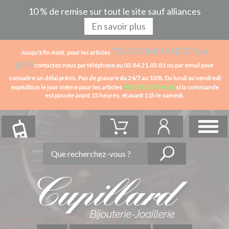
10 % de remise sur tout le site sauf alliances
En savoir plus
"SUR COMMANDE" (en
Jusqu'à fin Août, pour les articles
gris)
contactez nous par téléphone au 03.84.21.03.81 ou par email pour
connaitre un délai précis. Pas de gravure du 24/7 au 10/8.
Du lundi au vendredi
expédition le jour même pour les articles
"EN STOCK" (vert),
si la commande
est passée avant 15 heures,
et avant 11h le samedi.