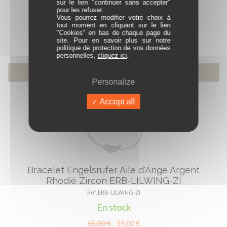
sur le lien "continuer sans accepter"
Réf. ERN-LILWING-ZI
pour les refuser.
Vous pourrez modifier votre choix à
En stock
tout moment en cliquant sur le lien
"Cookies" en bas de chaque page du
75,00 €
68,00 €
site. Pour en savoir plus sur notre
politique de protection de vos données
personnelles,
cliquez ici
.
En savoir plus
Personalize
Accept all
Bracelet Engelsrufer Aile d'Ange Argent
Rhodié Zircon ERB-LILWING-ZI
Réf. ERB-LILWING-ZI
En stock
65,00 €
59,00 €