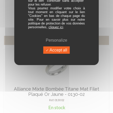
sur le lien "continuer sans accepter"
Jaune - 0101-03
pour les refuser.
Vous pourrez modifier votre choix à
Réf. 0101 03
tout moment en cliquant sur le lien
Sur commande
"Cookies" en bas de chaque page du
site. Pour en savoir plus sur notre
politique de protection de vos données
À partir de 75,00 €
personnelles,
cliquez ici
.
En savoir plus
Personalize
Accept all
Alliance Mixte Bombée Titane Mat Filet
Plaqué Or Jaune - 0130-02
Réf. 0130 02
En stock