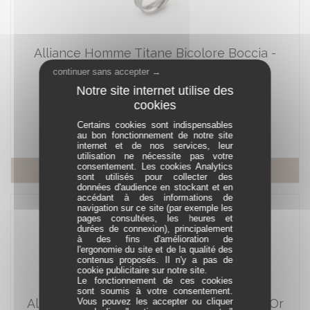
Alliance Homme Titane Bicolore Boccia -
0149-03
continuer sans accepter →
Réf. 0149 03
En stock
Certains cookies sont indispensables
À partir de 69,00 €
au bon fonctionnement de notre site
internet et de nos services, leur
utilisation ne nécessite pas votre
consentement. Les cookies Analytics
En savoir plus
sont utilisés pour collecter des
données d'audience en stockant et en
accédant à des informations de
navigation sur ce site (par exemple les
pages consultées, les heures et
durées de connexion), principalement
à des fins d'amélioration de
l'ergonomie du site et de la qualité des
contenus proposés. Il n'y a pas de
cookie publicitaire sur notre site.
Le fonctionnement de ces cookies
sont soumis à votre consentement.
Vous pouvez les accepter ou cliquer
Alliance Homme Titane Mat Filet Plaqué Or