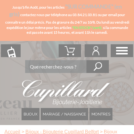
"SUR COMMANDE" (en
Jusqu'à fin Août, pour les articles
gris)
contactez nous par téléphone au 03.84.21.03.81 ou par email pour
connaitre un délai précis. Pas de gravure du 24/7 au 10/8.
Du lundi au vendredi
expédition le jour même pour les articles
"EN STOCK" (vert),
si la commande
est passée avant 15 heures,
et avant 11h le samedi.
BIJOUX
MARIAGE / NAISSANCE
MONTRES
Accueil
>
Bijoux - Bijouterie Cupillard Belfort
>
Bijoux