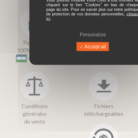
Vous pourrez modifier votre choix à tout moment e
cliquant sur le lien "Cookies" en bas de chaqu
page du site. Pour en savoir plus sur notre politiqu
de protection de vos données personnelles,
clique
ici
.
Personalize
Paiement
Livraison
Accept all
100% sécurisé
Conditions
Fichiers
générales
téléchargeables
de vente