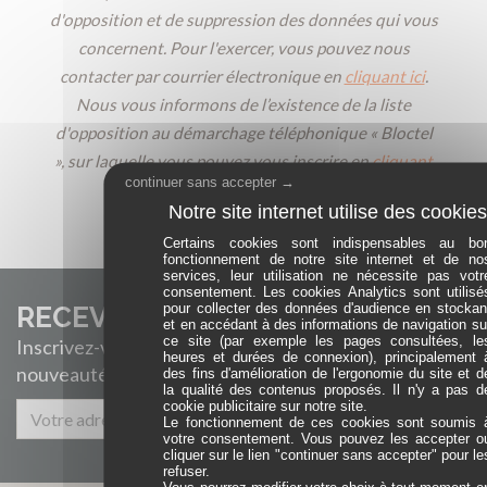
d'opposition et de suppression des données qui vous
concernent. Pour l'exercer, vous pouvez nous
contacter par courrier électronique en
cliquant ici
.
Nous vous informons de l’existence de la liste
d'opposition au démarchage téléphonique « Bloctel
», sur laquelle vous pouvez vous inscrire en
cliquant
continuer sans accepter →
ici
.
Certains cookies sont indispensables au bo
fonctionnement de notre site internet et de no
services, leur utilisation ne nécessite pas votr
consentement. Les cookies Analytics sont utilisé
pour collecter des données d'audience en stockan
RECEVEZ NOTRE NEWSLETTER
et en accédant à des informations de navigation su
ce site (par exemple les pages consultées, le
Inscrivez-vous pour recevoir les dernières
heures et durées de connexion), principalement 
nouveautés ...
des fins d'amélioration de l'ergonomie du site et d
la qualité des contenus proposés. Il n'y a pas d
cookie publicitaire sur notre site.
Enregistrer
Le fonctionnement de ces cookies sont soumis 
votre consentement. Vous pouvez les accepter o
cliquer sur le lien "continuer sans accepter" pour le
refuser.