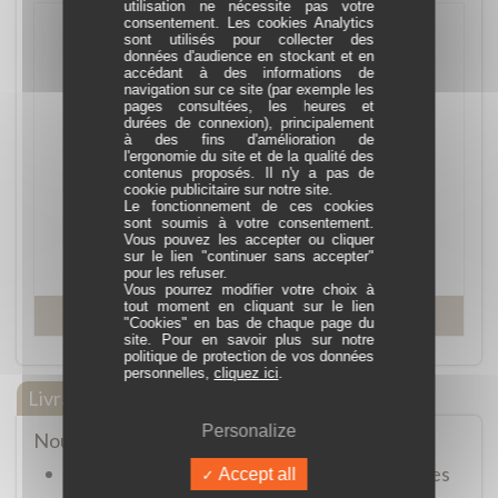
utilisation ne nécessite pas votre
consentement. Les cookies Analytics
sont utilisés pour collecter des
données d'audience en stockant et en
accédant à des informations de
navigation sur ce site (par exemple les
pages consultées, les heures et
durées de connexion), principalement
à des fins d'amélioration de
l'ergonomie du site et de la qualité des
contenus proposés. Il n'y a pas de
Pendentif Main Italienne or Jaune 750
cookie publicitaire sur notre site.
Réf. B107
Le fonctionnement de ces cookies
sont soumis à votre consentement.
En stock
Vous pouvez les accepter ou cliquer
sur le lien "continuer sans accepter"
219,00 €
pour les refuser.
Vous pourrez modifier votre choix à
tout moment en cliquant sur le lien
En savoir plus
"Cookies" en bas de chaque page du
site. Pour en savoir plus sur notre
politique de protection de vos données
personnelles,
cliquez ici
.
Livraison offerte
Personalize
Nous vous proposons 3 modes de livraison :
Click and Collect : Retrait gratuit des articles
Accept all