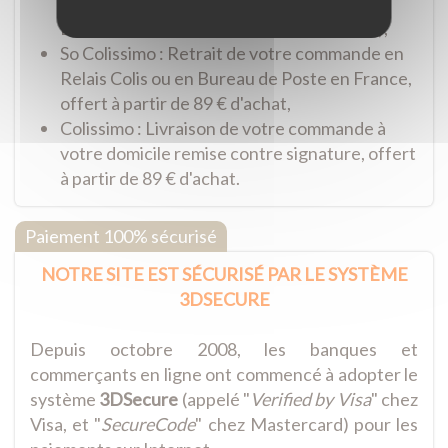
disponibles en 1 heure à notre boutique de
Belfort (pendant les heures d'ouvertures),
So Colissimo : Retrait de votre commande en
Relais Colis ou en Bureau de Poste en France,
offert à partir de 89 € d'achat,
Colissimo : Livraison de votre commande à
votre domicile remise contre signature, offert
à partir de 89 € d'achat.
Paiement 100% sécurisé
NOTRE SITE EST SÉCURISÉ PAR LE SYSTÈME
3DSECURE
Depuis octobre 2008, les banques et
commerçants en ligne ont commencé à adopter le
système
3DSecure
(appelé "
Verified by Visa
" chez
Visa, et "
SecureCode
" chez Mastercard) pour les