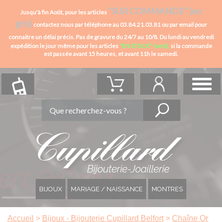
"SUR COMMANDE" (en
Jusqu'à fin Août, pour les articles
gris)
contactez nous par téléphone au 03.84.21.03.81 ou par email pour
connaitre un délai précis. Pas de gravure du 24/7 au 10/8.
Du lundi au vendredi
expédition le jour même pour les articles
"EN STOCK" (vert),
si la commande
est passée avant 15 heures,
et avant 11h le samedi.
BIJOUX
MARIAGE / NAISSANCE
MONTRES
Accueil
>
Bijoux - Bijouterie Cupillard Belfort
>
Chaîne Or