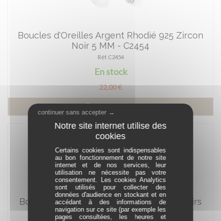
Boucles d'Oreilles Argent Rhodié 925 Zircon
Noir 5 MM - C2454
Réf. C2454
En stock
22,00 €
En savoir plus
continuer sans accepter →
Certains cookies sont indispensables
au bon fonctionnement de notre site
internet et de nos services, leur
utilisation ne nécessite pas votre
consentement. Les cookies Analytics
sont utilisés pour collecter des
données d'audience en stockant et en
Boucles d'Oreilles Argent 925 Zircons Noirs
accédant à des informations de
navigation sur ce site (par exemple les
Carrés 5x5 mm - 010100N
pages consultées, les heures et