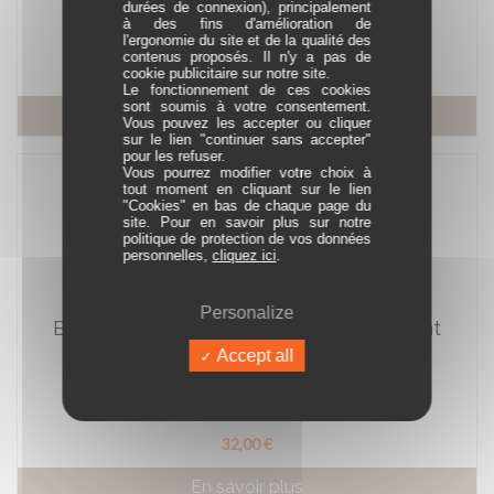
Réf. 010100N
durées de connexion), principalement
à des fins d'amélioration de
En stock
l'ergonomie du site et de la qualité des
contenus proposés. Il n'y a pas de
36,00 €
cookie publicitaire sur notre site.
Le fonctionnement de ces cookies
sont soumis à votre consentement.
En savoir plus
Vous pouvez les accepter ou cliquer
sur le lien "continuer sans accepter"
pour les refuser.
Vous pourrez modifier votre choix à
tout moment en cliquant sur le lien
"Cookies" en bas de chaque page du
site. Pour en savoir plus sur notre
politique de protection de vos données
personnelles,
cliquez ici
.
Personalize
Boucles d'Oreilles Ovales Enlacés Argent
Rhodié Zircon
Accept all
Réf. 016974
Sur commande
32,00 €
En savoir plus