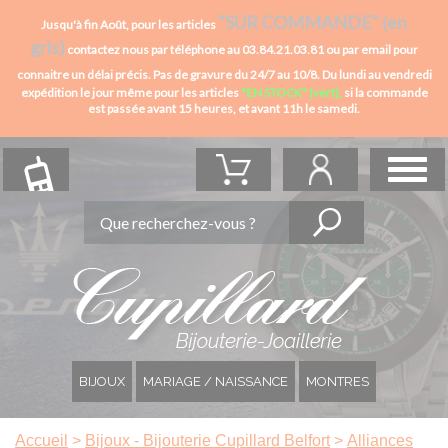
"SUR COMMANDE" (en
Jusqu'à fin Août, pour les articles
gris)
contactez nous par téléphone au 03.84.21.03.81 ou par email pour
connaitre un délai précis. Pas de gravure du 24/7 au 10/8.
Du lundi au vendredi
expédition le jour même pour les articles
"EN STOCK" (vert),
si la commande
est passée avant 15 heures,
et avant 11h le samedi.
BIJOUX
MARIAGE / NAISSANCE
MONTRES
Accueil
>
Bijoux - Bijouterie Cupillard Belfort
>
Alliances