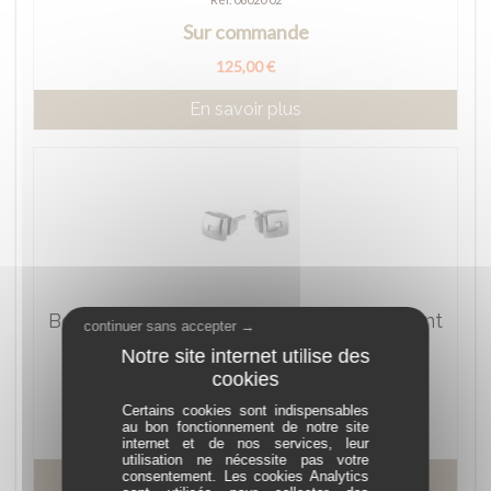
Sur commande
125,00 €
En savoir plus
Boucles d'Oreilles Titane Carrées Diamant
continuer sans accepter →
Boccia - 05050-02
Réf. 05050 02
Sur commande
Certains cookies sont indispensables
au bon fonctionnement de notre site
À partir de 52,00 €
internet et de nos services, leur
utilisation ne nécessite pas votre
consentement. Les cookies Analytics
En savoir plus