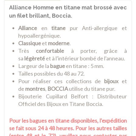
Alliance Homme en titane mat brossé avec
un filet brillant, Boccia.
Alliance
en
titane
pur Anti-allergique et
hypoallergénique.
Classique
et
moderne
.
Très
confortable
à porter, grâce à
sa
légèreté
et à l'intérieur bombé de l'anneau.
Largeur de la
bague
en titane : 5 mm.
Tailles possibles du 48 au 72.
Pour réaliser ces collections de
bijoux
et
de
montres
,
BOCCIA
utilise du titane pur.
Bijouterie Cupillard Belfort : Distributeur
Officiel des Bijoux en Titane Boccia.
Pour les bagues en titane disponibles, l'expédition
se fait sous 24 à 48 heures. Pour les autres tailles
(entre 48 et le 72), veuillez nous contacter par