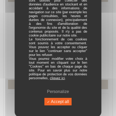
sont utilisés pour collecter des
données d'audience en stockant et en
accédant à des informations de
navigation sur ce site (par exemple les
pages consultées, les heures et
durées de connexion), principalement
à des fins d'amélioration de
l'ergonomie du site et de la qualité des
contenus proposés. Il n'y a pas de
cookie publicitaire sur notre site.
Le fonctionnement de ces cookies
sont soumis à votre consentement.
LYSE – Collier Doré en Argent 925 avec
Vous pouvez les accepter ou cliquer
sur le lien "continuer sans accepter"
Perles Blanches - AJF210134N
pour les refuser.
Vous pourrez modifier votre choix à
Réf. AJF210134N
tout moment en cliquant sur le lien
En stock
"Cookies" en bas de chaque page du
site. Pour en savoir plus sur notre
139,00 €
politique de protection de vos données
personnelles,
cliquez ici
.
En savoir plus
Personalize
Accept all